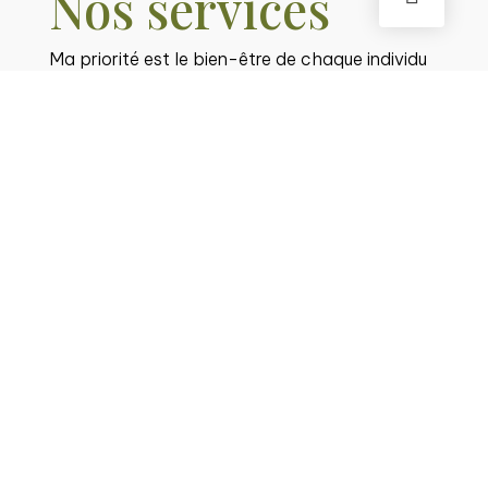
Nos services
Ma priorité est le bien-être de chaque individu
et de sa famille.
01
Thérapie adultes
En savoir plus
02
Thérapie enfants
En savoir plus