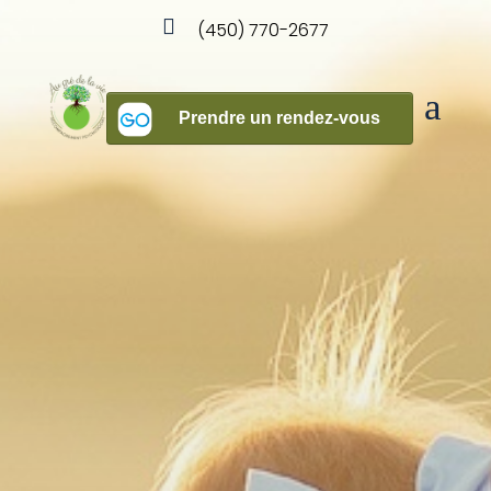

(450) 770-2677
a